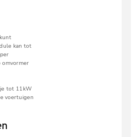
 kunt
dule kan tot
 per
se omvormer
n je tot 11kW
he voertuigen
en