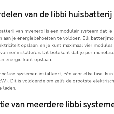
delen van de libbi huisbatterij
atterij van myenergi is een modulair systeem dat je
m aan je energiebehoeften te voldoen. Elk batterijmo
ktriciteit opslaan, en je kunt maximaal vier modules
ormer installeren. Dit betekent dat je per monofa
n energie kunt opslaan.
onofase systemen installeert, één voor elke fase, ku
kW). Dit is voldoende om zelfs de grootste elektrisc
e laden.
atie van meerdere libbi system