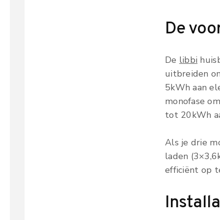
De voor
De
libbi
huisb
uitbreiden o
5kWh aan ele
monofase omv
tot 20kWh aa
Als je drie m
laden (3×3,6
efficiënt op t
Install