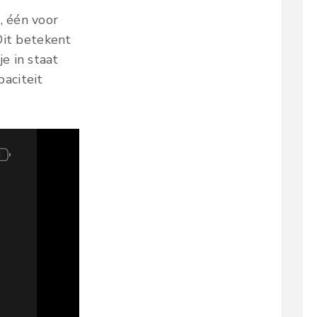
, één voor
 Dit betekent
e in staat
aciteit