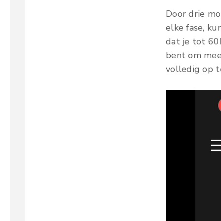
Door drie m
elke fase, ku
dat je tot 6
bent om meer
volledig op 
V
i
d
e
o
s
p
e
l
e