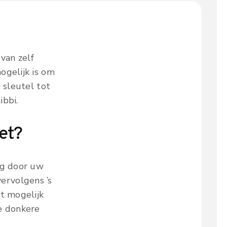
van zelf
ogelijk is om
 sleutel tot
ibbi.
et?
ag door uw
ervolgens ’s
et mogelijk
e donkere