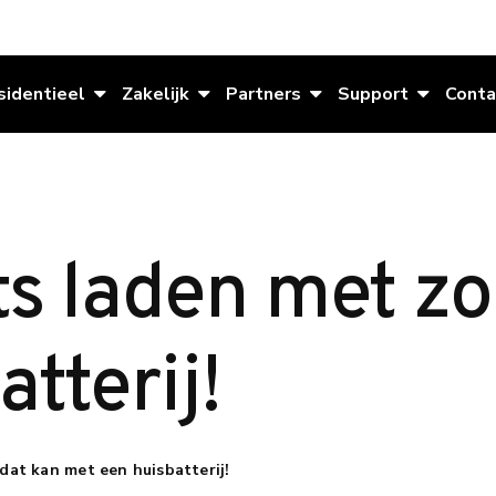
sidentieel
Zakelijk
Partners
Support
Conta
ts laden met zo
tterij!
 dat kan met een huisbatterij!