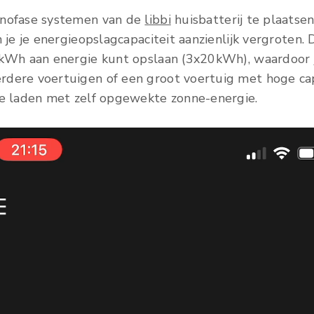
onofase systemen van de
libbi
huisbatterij te plaatsen
n je je energieopslagcapaciteit aanzienlijk vergroten.
0kWh aan energie kunt opslaan (3x20kWh), waardoor j
dere voertuigen of een groot voertuig met hoge cap
te laden met zelf opgewekte zonne-energie.