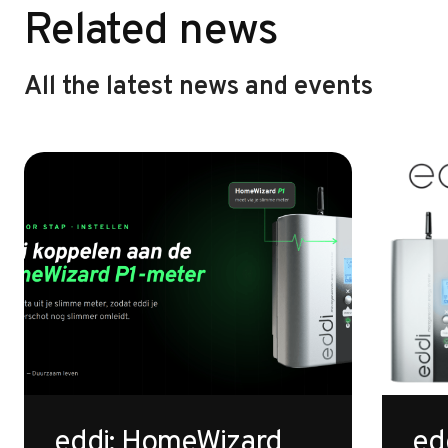
Related news
All the latest news and events
eddi: HomeWizard
ed