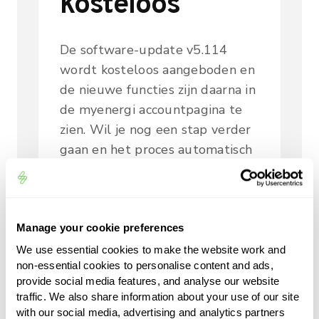
kosteloos
De software-update v5.114
wordt kosteloos aangeboden en
de nieuwe functies zijn daarna in
de myenergi accountpagina te
zien. Wil je nog een stap verder
gaan en het proces automatisch
laten verlopen? Dan kan je ook
kiezen voor een e-mobility
serviceprovider die dit proces
automatiseert en de facturatie
Manage your cookie preferences
tussen jou en jouw werkgever
We use essential cookies to make the website work and
non-essential cookies to personalise content and ads,
verzorgt.
provide social media features, and analyse our website
traffic. We also share information about your use of our site
with our social media, advertising and analytics partners