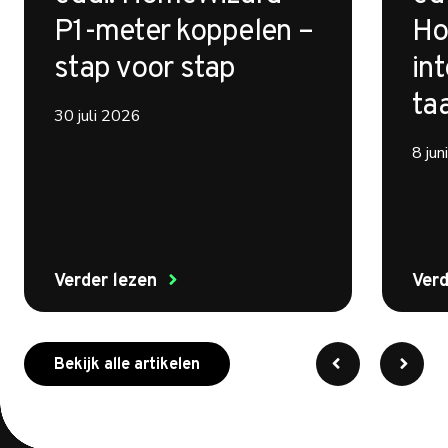
P1-meter koppelen –
Ho
stap voor stap
int
ta
30 juli 2026
8 ju
Verder lezen
Verd
meer over myenergi
Bekijk alle artikelen