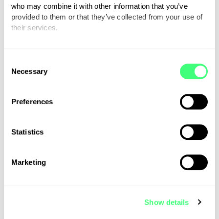
OCPP instellen
who may combine it with other information that you’ve
provided to them or that they’ve collected from your use of
their services.
OCPP instellen? Maak dan
gebruik van onze
uitleg video
.
You can set or change your preferences at any time.
C
Necessary
o
Meerdere auto’s?
n
s
Preferences
e
Onderscheid maken tussen
n
meerdere auto’s? Maak dan
t
Statistics
S
gebruik van onze
uitleg video
.
e
Marketing
l
e
Support nodig?
c
Show details
t
i
Stuur gemakkelijk een