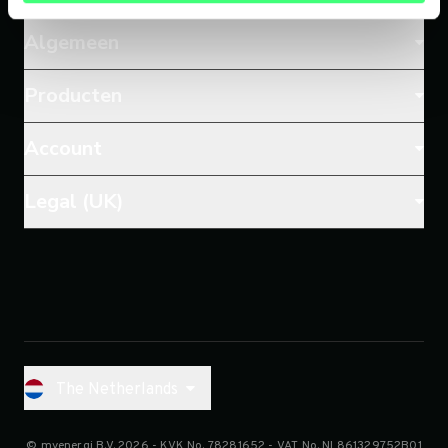
Algemeen
Producten
Account
Legal (UK)
The Netherlands
© myenergi B.V. 2026
- KVK No.
78281652
- VAT No.
NL861329752B01