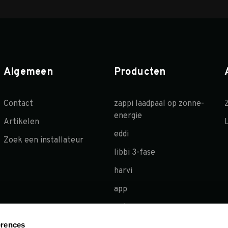
Algemeen
Producten
Contact
zappi laadpaal op zonne-
energie
Artikelen
eddi
Zoek een installateur
libbi 3-fase
harvi
app
extra’s
erences