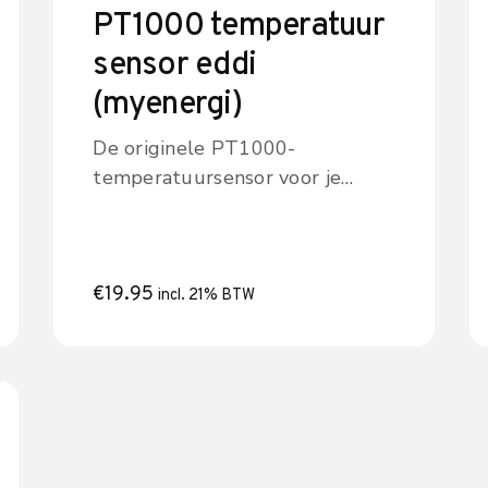
PT1000 temperatuur
sensor eddi
(myenergi)
De originele PT1000-
temperatuursensor voor je
myenergi eddi. Meet
nauwkeurig de temperatuur van
je warmwatervat, zodat eddi je
water precies tot de gewenste
€
19.95
incl. 21% BTW
temperatuur verwarmt met je
eigen zonne-energie. Niet meer,
niet minder.