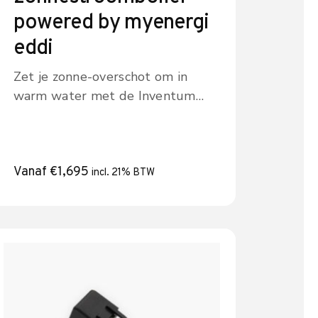
powered by myenergi
eddi
Zet je zonne-overschot om in
warm water met de Inventum
Sunsmart zonnestroomboiler,
aangestuurd door eddi. Meer
zelfverbruik, minder gas. Bekijk
de modellen.
Vanaf
€
1,695
incl. 21% BTW