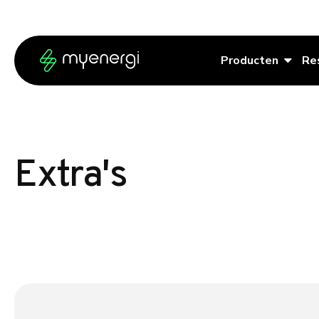
Ga naar de inhoud
Ga naar de voettekst
Producten
Re
Extra's