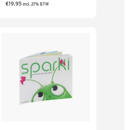
juiste klem.
€
19.95
incl. 21% BTW