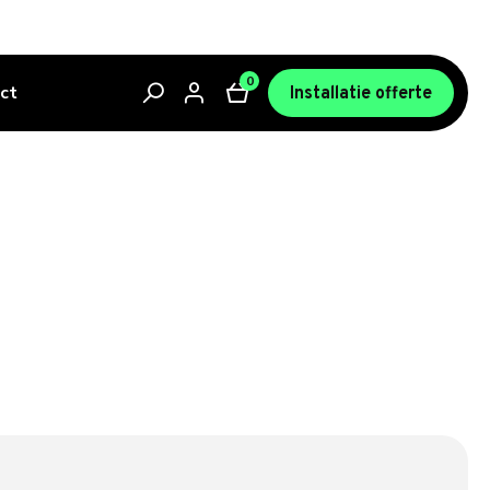
0
ct
Installatie offerte