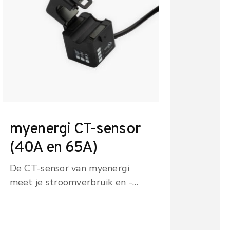
myenergi CT-sensor
(40A en 65A)
De CT-sensor van myenergi
meet je stroomverbruik en -
opwek voor je zappi, eddi of
libbi. Verkrijgbaar als 40A en
65A versie. Bekijk en bestel de