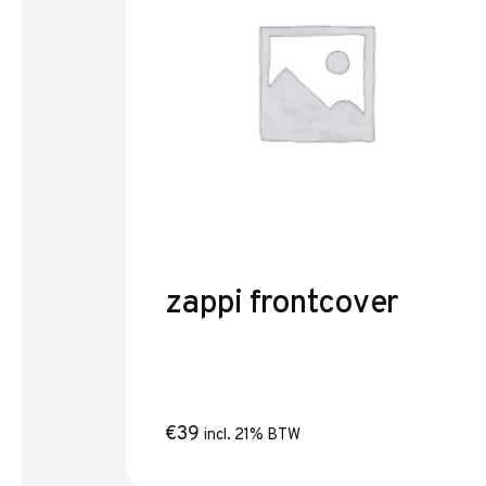
meetpen aansluitingen kunt u
een belasting toevoegen tijdens
de laadsessie. Hiermee is het
zeer eenvoudig om de metingen
van de CT aansluitingen te
controleren. Tevens kunt u de
aardlekcontrole uitvoeren via
uw installatietester (bijv. Metrel
Eurotest XC MI3152). Een must
voor elke installateur!
zappi frontcover
€
39
incl. 21% BTW