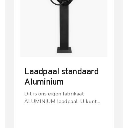
Laadpaal standaard
Aluminium
Dit is ons eigen fabrikaat
ALUMINIUM laadpaal. U kunt
op deze paal 1 of 2 zappi’s
monteren. Volledig
gegalvaniseerd en