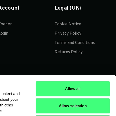
Account
Legal (UK)
Zoeken
Cookie Notice
Login
Privacy Policy
Terms and Conditions
Returns Policy
Allow all
content and
 about your
th other
Allow selection
es.