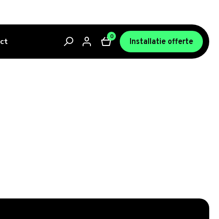
0
ct
Installatie offerte