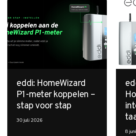
eddi: HomeWizard
ed
P1-meter koppelen –
Ho
stap voor stap
int
ta
30 juli 2026
8 ju