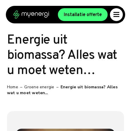
Ga naar de inhoud
Ga naar de voettekst
Installatie offerte
Energie uit
biomassa? Alles wat
u moet weten…
Home
–
Groene energie
–
Energie uit biomassa? Alles
wat u moet weten…