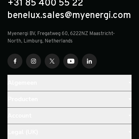
+31 85 400 55 22
benelux.sales@myenergi.com
Myenergi BV, Fregatweg 60, 6222NZ Maastricht-
North, Limburg, Netherlands
Algemeen
Producten
Account
Legal (UK)