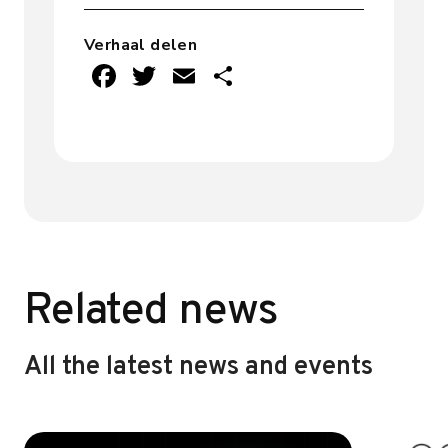
Verhaal delen
F
T
E
D
ac
w
m
el
e
it
ai
e
b
te
l
n
o
r
ok
Related news
All the latest news and events