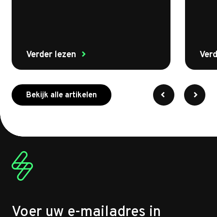
Verder lezen
Verd
meer over myenergi
Bekijk alle artikelen
Voer uw e-mailadres in