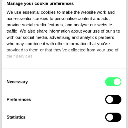
bossen voor gekapt. Ook komt er
Manage your cookie preferences
tijdens de verbanding CO2 vrij.
We use essential cookies to make the website work and
Al is dat laatste volgens
non-essential cookies to personalise content and ads,
provide social media features, and analyse our website
sommigen geen probleem. De
traffic. We also share information about your use of our site
planten die vergist worden
with our social media, advertising and analytics partners
hebben volgens hen namelijk
who may combine it with other information that you’ve
provided to them or that they’ve collected from your use of
bestaande CO2 opgenomen en
their services.
dat komt dan vrij tijdens het
verbranden. Er is dus geen
You can set or change your preferences at any time.
sprake van een nieuwe CO2-
C
Necessary
uitstoot. Bovendien slaan
o
n
groeiende bomen en planten
s
deze CO2 weer op. Al duurt het
Preferences
e
volgens anderen te lang voordat
n
de vrijgekomen CO2 weer
t
Statistics
opnieuw opgeslagen is en kan
S