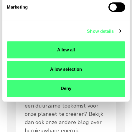
het dan in tussentijd toch van
e
Marketing
l
invloed zijn op het klimaat.
e
c
Show details
t
Ontdek meer
i
o
over
Allow all
n
hernieuwbare
Allow selection
energie
Deny
Helpt u mee aan onze missie om
een duurzame toekomst voor
onze planeet te creëren? Bekijk
dan ook onze andere blog over
hernieuwbare energie: