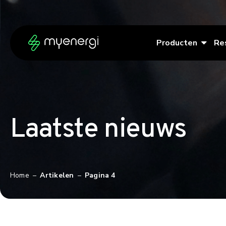
Ga naar de inhoud
Ga naar de voettekst
Producten
Re
Laatste nieuws
Home
–
Artikelen
–
Pagina 4