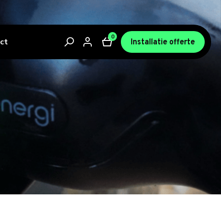
0
ct
Installatie offerte