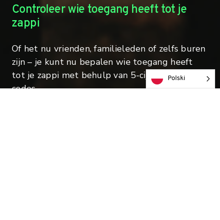
Controleer wie toegang heeft tot je
zappi
Of het nu vrienden, familieleden of zelfs buren
zijn – je kunt nu bepalen wie toegang heeft
tot je zappi met behulp van 5-cijferige PIN-
Polski
codes.
Beheer hoe je zappi gebruikt wordt
Aangezien elke gebruiker een PIN-code heeft,
kun je ook de standaard laadmodus instellen
die beschikbaar is wanneer ze aansluiten (Fast,
Eco, Eco+).
Monitor het gebruik