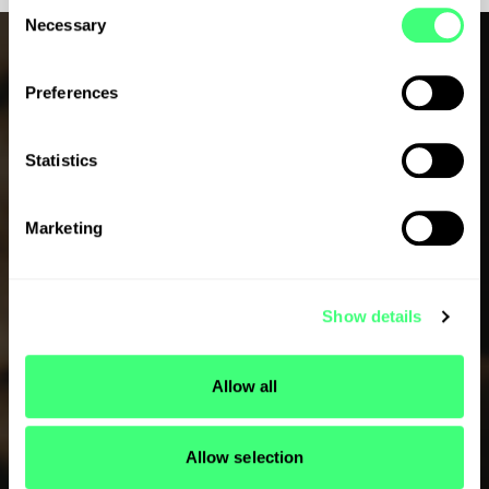
C
Necessary
o
n
s
Preferences
e
n
t
Statistics
S
e
Marketing
l
e
c
Show details
t
i
o
Allow all
n
Allow selection