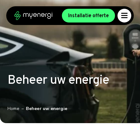
Ga naar de inhoud
Ga naar de voettekst
Installatie offerte
Beheer uw energie
Home
–
Beheer uw energie