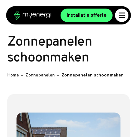
Ga naar de inhoud
Ga naar de voettekst
Installatie offerte
Zonnepanelen
schoonmaken
Home
–
Zonnepanelen
–
Zonnepanelen schoonmaken