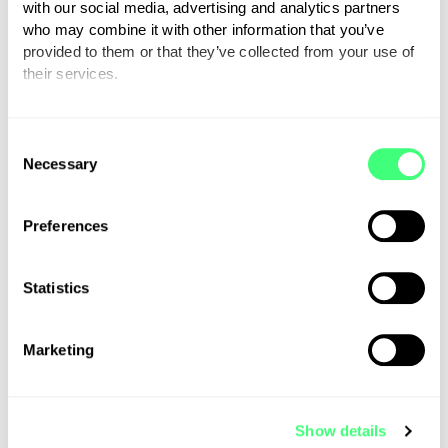
verlengen. Neem deze dus mee
with our social media, advertising and analytics partners
who may combine it with other information that you’ve
in uw schoonmaak.
provided to them or that they’ve collected from your use of
their services.
Houd uw
You can set or change your preferences at any time.
C
opbrengst in de
Necessary
o
n
gaten
s
Preferences
e
n
Naast regelmatig uw
t
Statistics
zonnepanelen schoonmaken, is
S
het goed om de opbrengst in de
e
Marketing
l
gaten te houden. Als u ziet dat
e
uw opbrengst onverwachts
c
terugloopt, kan dat een teken
Show details
t