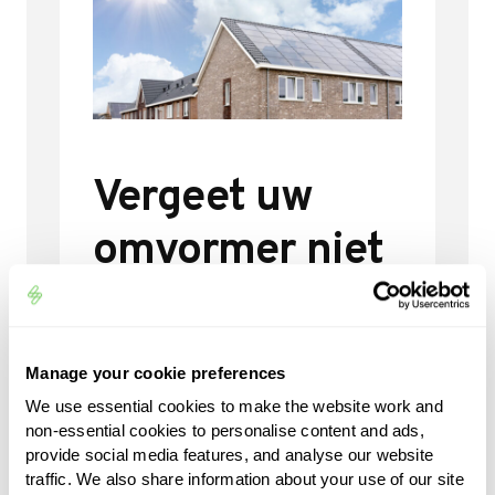
Vergeet uw
omvormer niet
Waar veel mensen wel hun
zonnepanelen schoonmaken,
Manage your cookie preferences
slaan ze vaak de omvormer over.
We use essential cookies to make the website work and
Door deze regelmatig te
non-essential cookies to personalise content and ads,
controleren en stofvrij te maken,
provide social media features, and analyse our website
kunt u echter de levensduur
traffic. We also share information about your use of our site