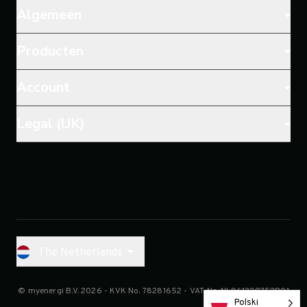
Algemeen
Producten
Account
Legal (UK)
The Netherlands
© myenergi B.V. 2026
- KVK No.
78281652
- VAT No.
NL861329752B01
Polski