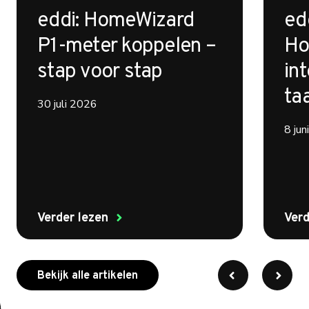
eddi: HomeWizard
ed
P1-meter koppelen –
Ho
stap voor stap
int
ta
30 juli 2026
8 ju
Verder lezen
Verd
meer over myenergi
Bekijk alle artikelen