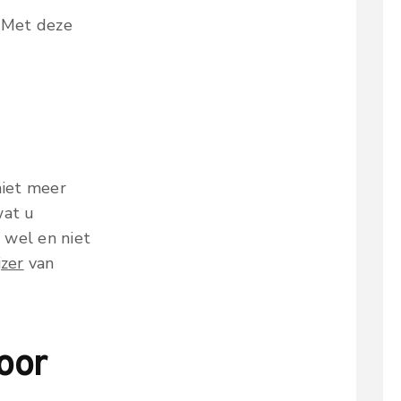
. Met deze
niet meer
wat u
 wel en niet
jzer
van
oor