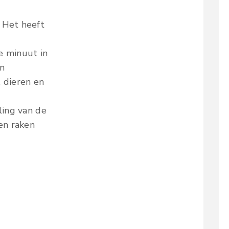
 Het heeft
e minuut in
en
, dieren en
ling van de
en raken