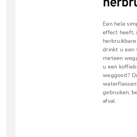
herbr
Een hele sim
effect heeft,
herbruikbare
drinkt u een 
meteen weggo
u een koffieb
weggooit? Do
waterflessen
gebruiken, b
afval.