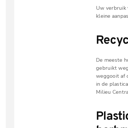
Uw verbruik 
kleine aanpa
Recyc
De meeste hui
gebruikt weg 
weggooit af 
in de plasti
Milieu Centra
Plast