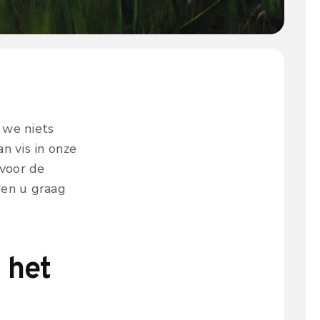
s we niets
n vis in onze
 voor de
ren u graag
p het