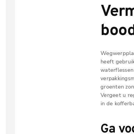
Verm
boo
Wegwerpplast
heeft gebrui
waterflessen
verpakkingsm
groenten zon
Vergeet u re
in de kofferb
Ga voo