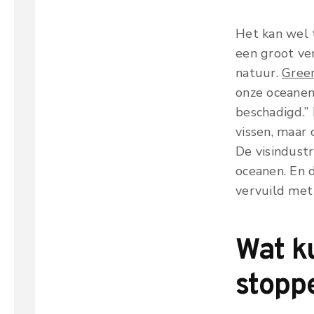
Het kan wel 
een groot ver
natuur.
Gree
onze oceanen
beschadigd.” 
vissen, maar
De visindustr
oceanen. En 
vervuild met 
Wat k
stopp