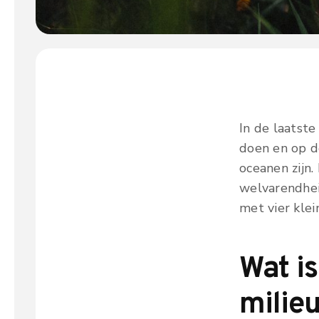
In de laatste
doen en op de
oceanen zijn.
welvarendhei
met vier kle
Wat is
milie