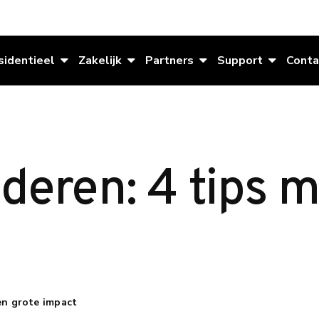
sidentieel
Zakelijk
Partners
Support
Conta
deren: 4 tips 
en grote impact