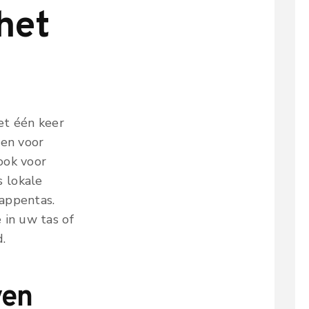
 het
et één keer
len voor
ook voor
 lokale
appentas.
 in uw tas of
d.
ven