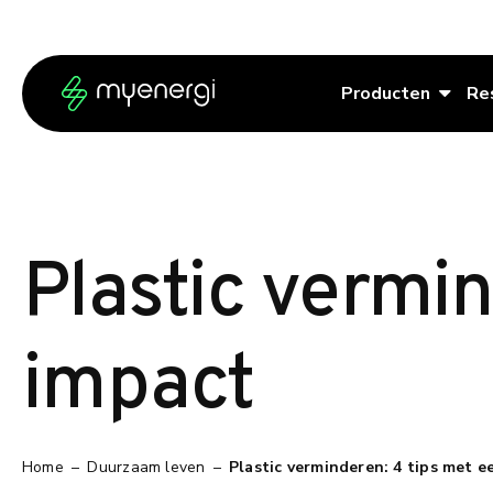
Ga naar de inhoud
Ga naar de voettekst
Producten
Re
Plastic vermin
impact
Home
–
Duurzaam leven
–
Plastic verminderen: 4 tips met e