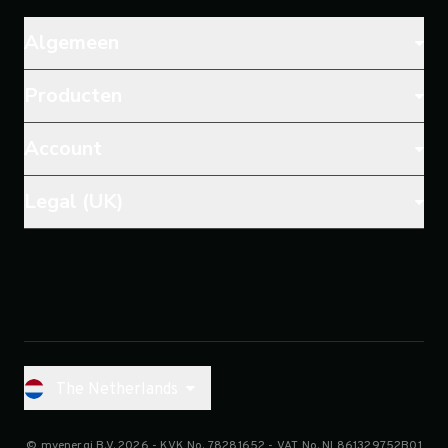
Algemeen
Producten
Account
Legal (UK)
The Netherlands
© myenergi B.V. 2026
- KVK No.
78281652
- VAT No.
NL861329752B01