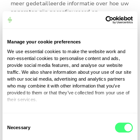
meer gedetailleerde informatie over hoe uw
apparaten zijn geconfigureerd en
samenwerken.
Manage your cookie preferences
We use essential cookies to make the website work and
non-essential cookies to personalise content and ads,
provide social media features, and analyse our website
traffic. We also share information about your use of our site
with our social media, advertising and analytics partners
who may combine it with other information that you’ve
provided to them or that they’ve collected from your use of
their services.
You can set or change your preferences at any time.
C
Necessary
o
n