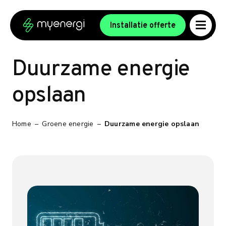
Ga naar de inhoud
Ga naar de voettekst
Installatie offerte
Duurzame energie
opslaan
Home
–
Groene energie
–
Duurzame energie opslaan