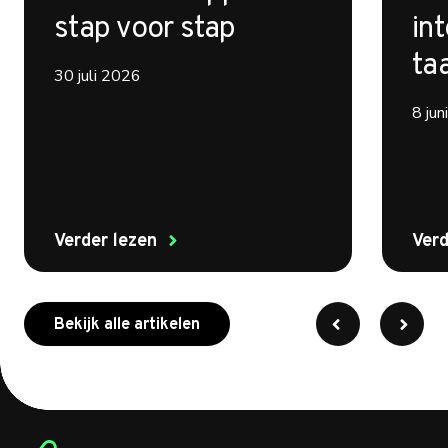
stap voor stap
int
ta
30 juli 2026
8 ju
Verder lezen
Verd
meer over myenergi
Bekijk alle artikelen