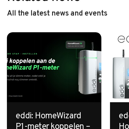
All the latest news and events
eddi: HomeWizard
ed
P1-meter koppelen –
Ho