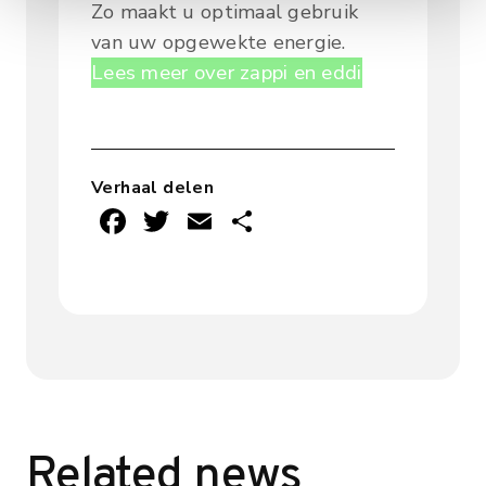
Zo maakt u optimaal gebruik
van uw opgewekte energie.
Lees meer over zappi en eddi
Verhaal delen
F
T
E
D
ac
w
m
el
e
it
ai
e
b
te
l
n
o
r
ok
Related news