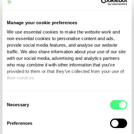
lager de prijzen uiteindelijk
zullen zijn. Duurzaam energie
opslaan met een thuisbatterij
Manage your cookie preferences
kan in de toekomst dus zeker
We use essential cookies to make the website work and
aantrekkelijker worden.
non-essential cookies to personalise content and ads,
provide social media features, and analyse our website
traffic. We also share information about your use of our site
Wat is het
with our social media, advertising and analytics partners
who may combine it with other information that you’ve
provided to them or that they’ve collected from your use of
alternatief?
their services.
You can set or change your preferences at any time.
Duurzame energie opslaan kan
C
dus, maar is op dit moment nog
Necessary
o
niet aantrekkelijk. Een beter
n
alternatief is om duurzame
s
Preferences
e
energie zo efficiënt mogelijk te