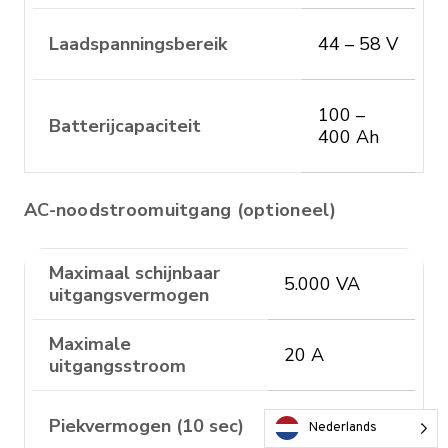
Laadspanningsbereik
44 – 58 V
100 –
Batterijcapaciteit
400 Ah
AC-noodstroomuitgang (optioneel)
Maximaal schijnbaar
5.000 VA
uitgangsvermogen
Maximale
20 A
uitgangsstroom
Piekvermogen (10 sec)
6.900 VA
Nederlands