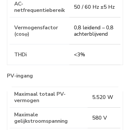
AC-
50 / 60 Hz ±5 Hz
netfrequentiebereik
Vermogensfactor
0,8 leidend – 0,8
(cosφ)
achterblijvend
THDi
<3%
PV-ingang
Maximaal totaal PV-
5.520 W
vermogen
Maximale
580 V
gelijkstroomspanning