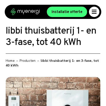
Ga naar de inhoud
Ga naar de voettekst
Installatie offerte
libbi thuisbatterij 1- en
3-fase, tot 40 kWh
Home
–
Producten
–
libbi thuisbatterij 1- en 3-fase, tot
40 kWh