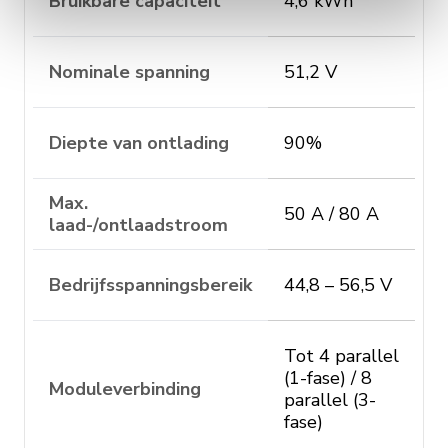
Bruikbare capaciteit
4,6 kWh
Nominale spanning
51,2 V
Diepte van ontlading
90%
Max.
50 A / 80 A
laad-/ontlaadstroom
Bedrijfsspanningsbereik
44,8 – 56,5 V
Tot 4 parallel
(1-fase) / 8
Moduleverbinding
parallel (3-
fase)