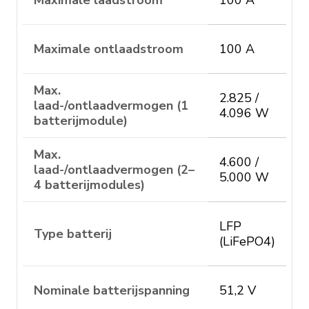
Maximale laadstroom
100 A
Maximale ontlaadstroom
100 A
Max.
2.825 /
laad-/ontlaadvermogen (1
4.096 W
batterijmodule)
Max.
4.600 /
laad-/ontlaadvermogen (2–
5.000 W
4 batterijmodules)
LFP
Type batterij
(LiFePO4)
Nominale batterijspanning
51,2 V