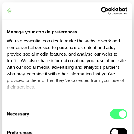
paren.
Welke omvormer heb ik nodig?
Voor AC-koppeling geen specifieke
Manage your cookie preferences
omvormer. Voor DC-koppeling gebruikt de
We use essential cookies to make the website work and
libbi zijn eigen MPPT-ingangen.
non-essential cookies to personalise content and ads,
provide social media features, and analyse our website
Werkt de libbi bij een stroomstoring?
traffic. We also share information about your use of our site
Met de optionele noodstroomkring blijft
with our social media, advertising and analytics partners
who may combine it with other information that you’ve
een aangewezen groep werken. De 3-fase
provided to them or that they’ve collected from your use of
uitvoering levert het meeste back-
their services.
upvermogen.
You can set or change your preferences at any time.
C
Necessary
o
n
s
Preferences