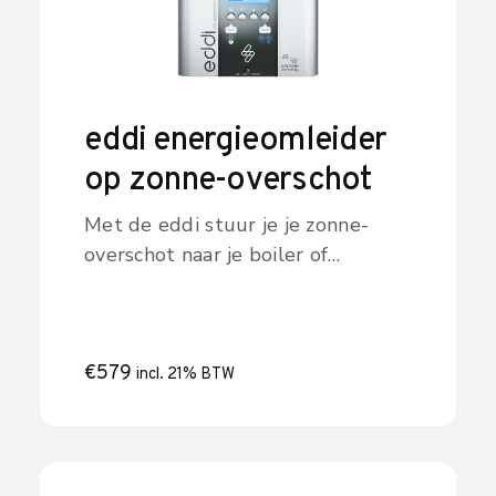
eddi energieomleider
op zonne-overschot
Met de eddi stuur je je zonne-
overschot naar je boiler of
verwarming in plaats van terug te
leveren. Gratis warm water uit je
zonnepanelen. Bekijk de eddi
energieomleider.
€
579
incl. 21% BTW