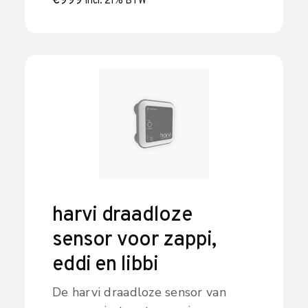
systemen. Bekijk de eddi+.
€
999
incl. 21% BTW
harvi draadloze
sensor voor zappi,
eddi en libbi
De harvi draadloze sensor van