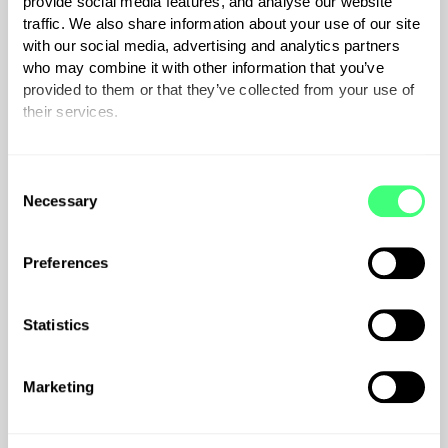
provide social media features, and analyse our website
zonnestroomboiler –
traffic. We also share information about your use of our site
powered by myenergi
with our social media, advertising and analytics partners
who may combine it with other information that you’ve
eddi
provided to them or that they’ve collected from your use of
their services.
Zet je zonne-overschot om in
warm water met de Inventum
You can set or change your preferences at any time.
Sunsmart zonnestroomboiler,
C
Necessary
aangestuurd door eddi. Meer
o
zelfverbruik, minder gas. Bekijk de
n
s
modellen.
Vanaf
€
1,695
incl. 21% BTW
Preferences
e
n
t
Statistics
S
e
Marketing
l
e
c