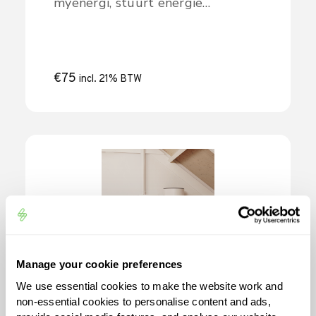
myenergi, stuurt energie
metingen direct naar je zappi, eddi
of libbi zonder kabels of batterijen.
Eenvoudige installatie.
€
75
incl. 21% BTW
Manage your cookie preferences
We use essential cookies to make the website work and
Inventum Sunsmart
non-essential cookies to personalise content and ads,