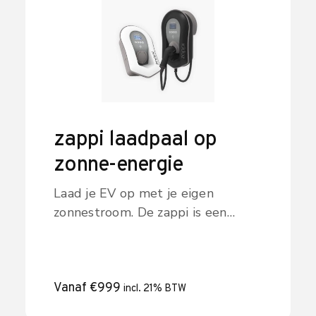
zappi laadpaal op
zonne-energie
Laad je EV op met je eigen
zonnestroom. De zappi is een
slimme laadpaal (7 of 22 kW) die
laadt op je zonne-overschot.
Ontdek de laadmodi en bestel de
zappi laadpaal.
Vanaf
€
999
incl. 21% BTW