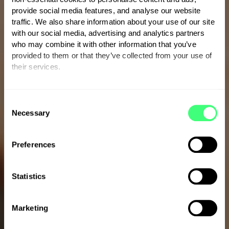
provide social media features, and analyse our website
traffic. We also share information about your use of our site
with our social media, advertising and analytics partners
who may combine it with other information that you’ve
EENVOUDIGE INSTALLATIE EN VOLLEDIGE ONDERSTEUNING
provided to them or that they’ve collected from your use of
VAN EEN MARKTLEIDER
their services.
Installateurs
You can set or change your preferences at any time.
C
Necessary
o
Het succes van myenergi berust op ons
n
netwerk van vertrouwde, professionele
s
Preferences
installatiepartners. Onze missie om
e
energieonafhankelijkheid te bieden en
n
t
Statistics
duurzaamheid te stimuleren, begint met onze
S
reeks innovatieve en gepatenteerde
e
producten, maar elk myenergi-product dat we
Marketing
l
produceren vereist installatie.
e