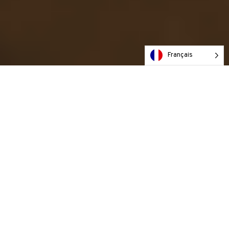
2
0
0
1
1
3
1
1
2
2
0
Français
4
2
2
3
3
1
5
Totaal aantal zappi
3
3
4
4
2
0
laadsessies
6
4
4
5
5
3
1
7
0
5
5
6
6
4
2
0
,
,
8
1
6
6
7
7
5
3
1
9
2
7
7
8
8
6
4
2
0
3
8
8
9
9
7
5
3