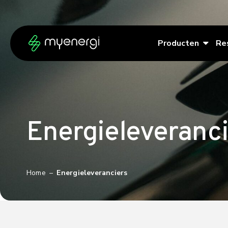
Ga naar de inhoud
Ga naar de voettekst
Producten
Re
Energieleveranci
Home
–
Energieleveranciers