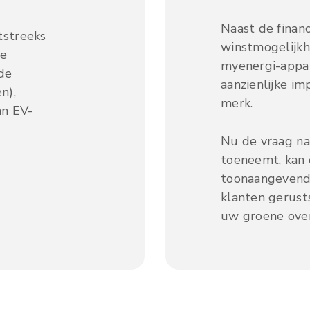
Naast de finan
tstreeks
winstmogelijkh
de
myenergi-appar
de
aanzienlijke i
n),
merk.
an EV-
Nu de vraag na
toeneemt, kan
toonaangevend
klanten gerust
uw groene ove