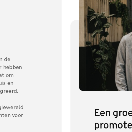
n de
r hebben
aat om
uis en
greerd.
giewereld
Een gro
nten voor
promot
n