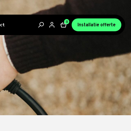
0
ct
Installatie offerte