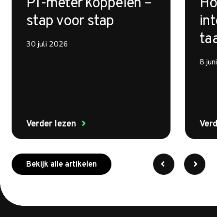
P1-meter koppelen –
Ho
stap voor stap
int
ta
30 juli 2026
8 ju
Verder lezen
Verd
meer over myenergi
Bekijk alle artikelen