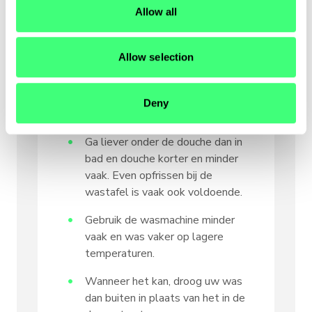
o
regelmatig voor frisse lucht.
Allow all
n
Kookt u nog op een gasfornuis?
Overweeg om over te stappen
Allow selection
naar een inductiekookplaat.
Draai de kraan dicht tijdens het
Deny
tandenpoetsen.
Ga liever onder de douche dan in
bad en douche korter en minder
vaak. Even opfrissen bij de
wastafel is vaak ook voldoende.
Gebruik de wasmachine minder
vaak en was vaker op lagere
temperaturen.
Wanneer het kan, droog uw was
dan buiten in plaats van het in de