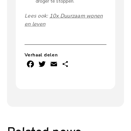
droger te stoppen.
Lees ook:
10x Duurzaam wonen
en leven
Verhaal delen
F
T
E
D
ac
w
m
el
e
it
ai
e
b
te
l
n
o
r
ok