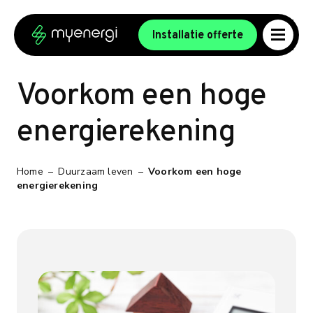
Ga naar de inhoud
Ga naar de voettekst
Installatie offerte
Voorkom een hoge
energierekening
Home
–
Duurzaam leven
–
Voorkom een hoge
energierekening