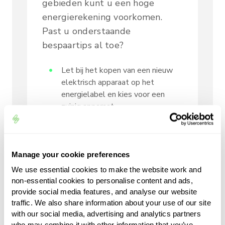
gebieden kunt u een hoge
energierekening voorkomen.
Past u onderstaande
bespaartips al toe?
Let bij het kopen van een nieuw
elektrisch apparaat op het
energielabel en kies voor een
zuinig apparaat.
Vervang gloeilampen en
halogeenlampen voor
ledverlichting.
Manage your cookie preferences
Bent u een tijd niet aanwezig in
We use essential cookies to make the website work and
non-essential cookies to personalise content and ads,
een bepaalde ruimte? Doe dan
provide social media features, and analyse our website
het licht en de verwarming uit.
traffic. We also share information about your use of our site
Vergeet u vaak om de lamp uit te
with our social media, advertising and analytics partners
who may combine it with other information that you’ve