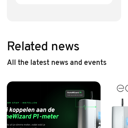
b
te
l
n
o
r
ok
Related news
All the latest news and events