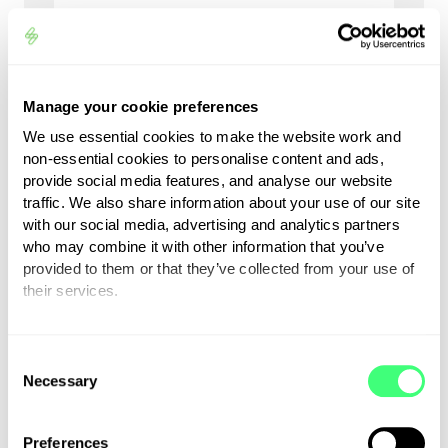
Een slimme meter houdt het
elektriciteitsverbruik in uw
woning bij en geeft weer
Manage your cookie preferences
hoeveel elektriciteit u op dit
moment gebruikt en hoeveel
We use essential cookies to make the website work and
non-essential cookies to personalise content and ads,
het kost. U kunt er ook op
provide social media features, and analyse our website
afstand uw energieverbruik mee
traffic. We also share information about your use of our site
controleren.
with our social media, advertising and analytics partners
who may combine it with other information that you’ve
provided to them or that they’ve collected from your use of
Lage CO2-uitstoot
their services.
You can set or change your preferences at any time.
Een lage CO2-uitstoot betekent
C
dat u met een bepaalde
Necessary
o
technologie minder
n
koolstofdioxide uitstoot in de
s
Preferences