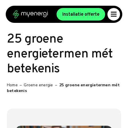
Ga naar de inhoud
Ga naar de voettekst
Installatie offerte
25 groene
energietermen mét
betekenis
Home
–
Groene energie
–
25 groene energietermen mét
betekenis