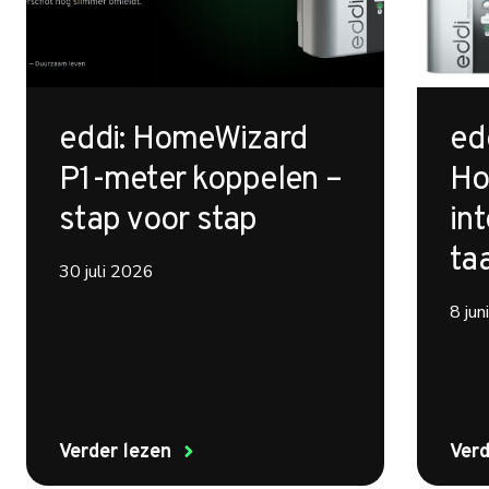
eddi: HomeWizard
ed
P1-meter koppelen –
Ho
stap voor stap
int
ta
30 juli 2026
8 ju
Verder lezen
Verd