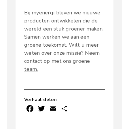
Bij myenergi blijven we nieuwe
producten ontwikkelen die de
wereld een stuk groener maken.
Samen werken we aan een
groene toekomst. Wilt u meer
weten over onze missie?
Neem
contact op met ons groene
team.
Verhaal delen
F
T
E
D
ac
w
m
el
e
it
ai
e