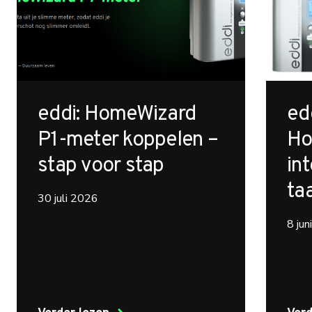
eddi: HomeWizard
ed
P1-meter koppelen –
Ho
stap voor stap
int
ta
30 juli 2026
8 ju