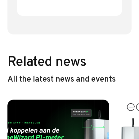
e
it
ai
e
b
te
l
n
o
r
ok
Related news
All the latest news and events