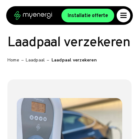
Ga naar de inhoud
Ga naar de voettekst
Installatie offerte
Laadpaal verzekeren
Home
–
Laadpaal
–
Laadpaal verzekeren