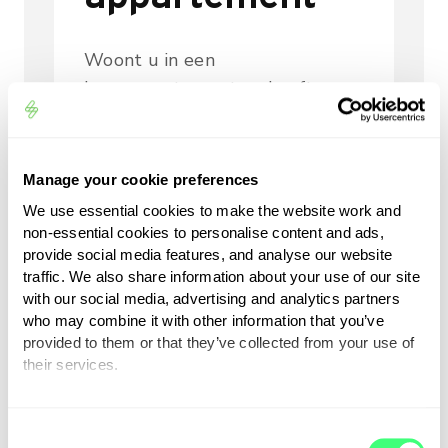
Woont u in een
koopappartement en heeft u
een laadpaal op het terrein
laten installeren? Het is dan
vaak niet nodig om apart uw
Manage your cookie preferences
laadpaal te verzekeren. Het valt
We use essential cookies to make the website work and
vaak onder de
non-essential cookies to personalise content and ads,
inboedelverzekering met de
provide social media features, and analyse our website
traffic. We also share information about your use of our site
dekking eigenaarsbelang. Bij een
with our social media, advertising and analytics partners
koopappartement zorgt de
who may combine it with other information that you’ve
Vereniging van Eigenaren vaak
provided to them or that they’ve collected from your use of
voor een opstalverzekering. Voor
their services.
extra zaken die u laat installeren
You can set or change your preferences at any time.
kan de dekking hiervan
C