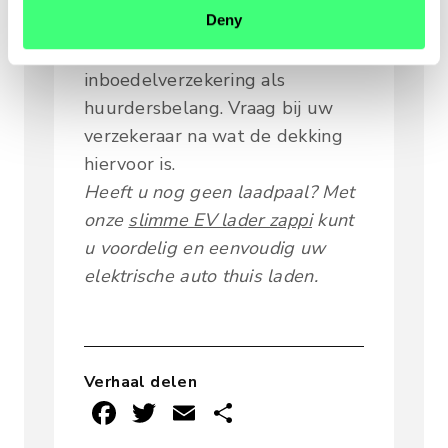
Deny
Bij een
huurwoning
kun je de
laadpaal verzekeren op de
inboedelverzekering als
huurdersbelang. Vraag bij uw
verzekeraar na wat de dekking
hiervoor is.
Heeft u nog geen laadpaal? Met
onze
slimme EV lader zappi
kunt
u voordelig en eenvoudig uw
elektrische auto thuis laden.
Verhaal delen
F
T
E
D
ac
w
m
el