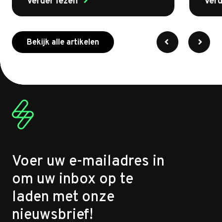
Verder lezen
Verd
meer over myenergi
Bekijk alle artikelen
Voer uw e-mailadres in
om uw inbox op te
laden met onze
nieuwsbrief!