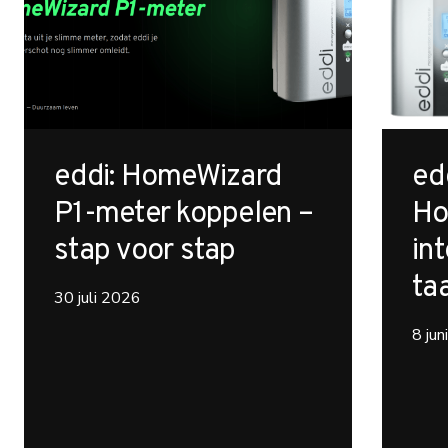
eddi: HomeWizard
ed
P1-meter koppelen –
Ho
stap voor stap
int
ta
30 juli 2026
8 ju