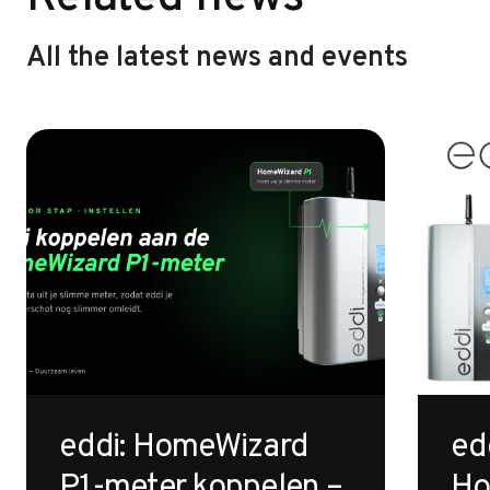
All the latest news and events
eddi: HomeWizard
ed
P1-meter koppelen –
Ho