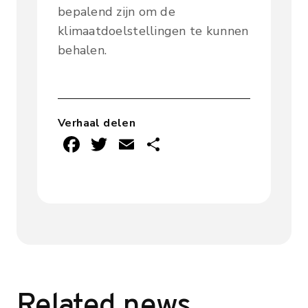
bepalend zijn om de
klimaatdoelstellingen te kunnen
behalen.
Verhaal delen
F
T
E
D
ac
w
m
el
e
it
ai
e
b
te
l
n
o
r
ok
Related news