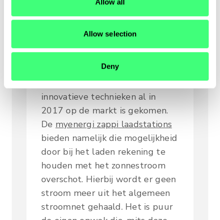
opwekt, met zonnepanelen of
Allow all
n
een windturbine, zou het
mogelijk moeten zijn om die
Allow selection
groene stroom direct naar uw
voertuig te herleiden. En dat is
Deny
inderdaad precies waarmee het
volgende product middels
innovatieve technieken al in
2017 op de markt is gekomen.
De
myenergi zappi laadstations
bieden namelijk die mogelijkheid
door bij het laden rekening te
houden met het zonnestroom
overschot. Hierbij wordt er geen
stroom meer uit het algemeen
stroomnet gehaald. Het is puur