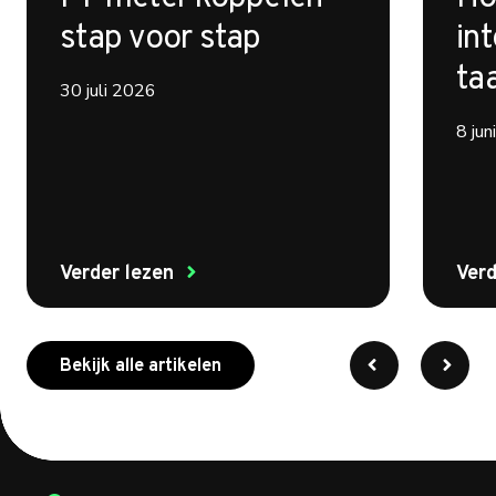
stap voor stap
int
ta
30 juli 2026
8 ju
Verder lezen
Verd
meer over myenergi
Bekijk alle artikelen