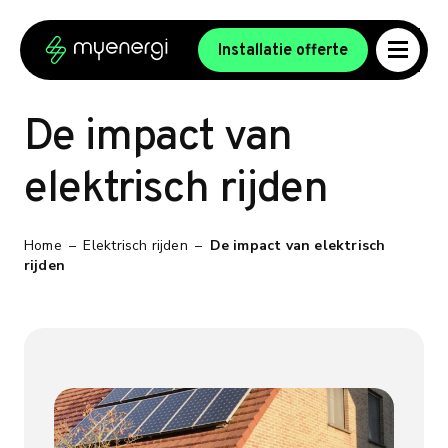
Ga naar de inhoud
Ga naar de voettekst
Installatie offerte
De impact van
elektrisch rijden
Home
–
Elektrisch rijden
–
De impact van elektrisch
rijden