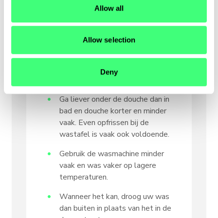
o
regelmatig voor frisse lucht.
Allow all
n
Kookt u nog op een gasfornuis?
Overweeg om over te stappen
Allow selection
naar een inductiekookplaat.
Draai de kraan dicht tijdens het
Deny
tandenpoetsen.
Ga liever onder de douche dan in
bad en douche korter en minder
vaak. Even opfrissen bij de
wastafel is vaak ook voldoende.
Gebruik de wasmachine minder
vaak en was vaker op lagere
temperaturen.
Wanneer het kan, droog uw was
dan buiten in plaats van het in de