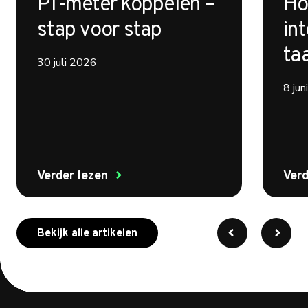
P1-meter koppelen –
Ho
stap voor stap
int
ta
30 juli 2026
8 ju
Verder lezen
Verd
meer over myenergi
Bekijk alle artikelen