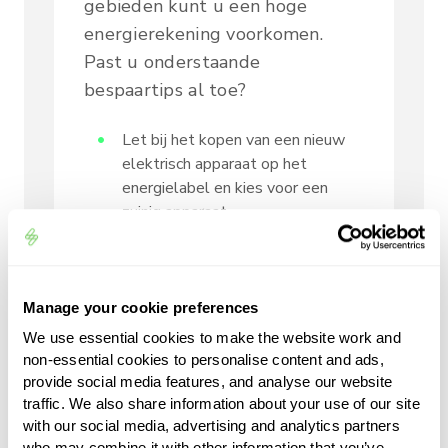
gebieden kunt u een hoge
energierekening voorkomen.
Past u onderstaande
bespaartips al toe?
Let bij het kopen van een nieuw
elektrisch apparaat op het
energielabel en kies voor een
zuinig apparaat.
Vervang gloeilampen en
halogeenlampen voor
ledverlichting.
Manage your cookie preferences
Bent u een tijd niet aanwezig in
We use essential cookies to make the website work and
non-essential cookies to personalise content and ads,
een bepaalde ruimte? Doe dan
provide social media features, and analyse our website
het licht en de verwarming uit.
traffic. We also share information about your use of our site
Vergeet u vaak om de lamp uit te
with our social media, advertising and analytics partners
who may combine it with other information that you’ve