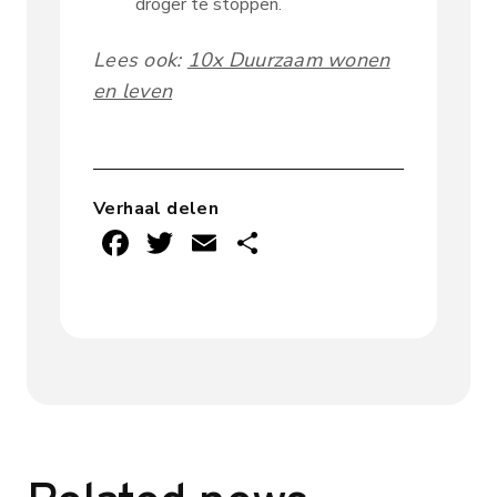
droger te stoppen.
Lees ook:
10x Duurzaam wonen
en leven
Verhaal delen
F
T
E
D
ac
w
m
el
e
it
ai
e
b
te
l
n
o
r
ok