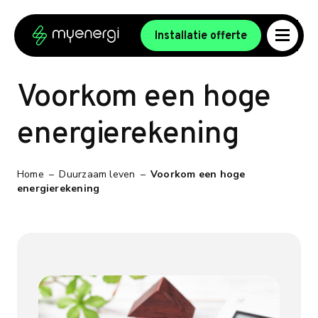
Ga naar de inhoud
Ga naar de voettekst
Installatie offerte
Voorkom een hoge
energierekening
Home
–
Duurzaam leven
–
Voorkom een hoge
energierekening