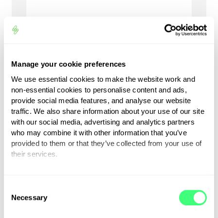
Altijd een plek
Met een laadpaal aan huis hoeft
Manage your cookie preferences
u nooit meer te zoeken naar een
We use essential cookies to make the website work and
plek om uw elektrische auto te
non-essential cookies to personalise content and ads,
laden of te wachten bij een
provide social media features, and analyse our website
traffic. We also share information about your use of our site
laadstation. U parkeert uw auto
with our social media, advertising and analytics partners
en verbindt de oplader met uw
who may combine it with other information that you’ve
laadpaal. Bij zappi kunt u
provided to them or that they’ve collected from your use of
aangeven wanneer u wilt dat de
their services.
auto weer volgeladen is. Een van
You can set or change your preferences at any time.
de grootste voordelen van uw
C
elektrische auto thuis laden is
Necessary
o
dat u weinig omkijken heeft naar
n