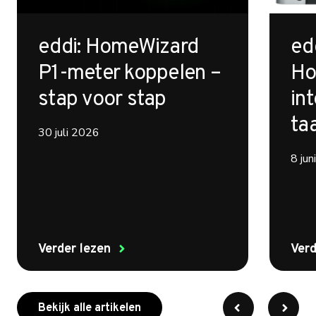
eddi: HomeWizard
ed
P1-meter koppelen –
Ho
stap voor stap
int
ta
30 juli 2026
8 ju
Verder lezen
Verd
meer over myenergi
Bekijk alle artikelen