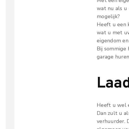
Met een eige
wat nu als u
mogelijk?
Heeft u een 
wat u met uw
eigendom en 
Bij sommige 
garage huren.
Laad
Heeft u wel e
Dan zult u a
verhuurder. D