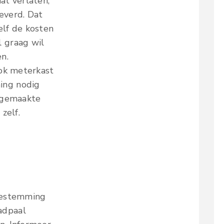
at verlaten,
everd. Dat
elf de kosten
 graag wil
n.
ok meterkast
ing nodig
e gemaakte
zelf.
toestemming
adpaal