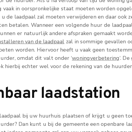
r de huurder. Als u na verloop van tijd de woning ga
g vaak in oorspronkelijke staat moeten worden opgel
 u de laadpaal zal moeten verwijderen en daar ook z
ten betalen. Wanneer een volgende huur de laadpaal
unnen er natuurlijk andere afspraken gemaakt worde
nstalleren van de laadpaal
zal in sommige gevallen o
eten worden. Hiervoor heeft u vaak geen toestemm
urder, omdat dit valt onder ‘
woningverbetering
‘. D
ok hierbij echter wel voor de rekening van de huurder 
baar laadstation
laadpaal bij uw huurhuis plaatsen of krijgt u geen 
urder? Dan kunt u bij de gemeente een openbare la