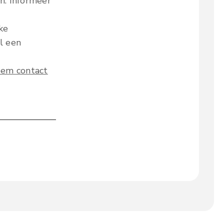
n. Informeer
ke
l een
em contact