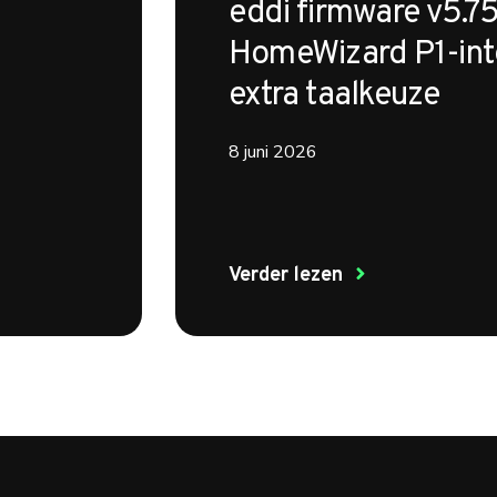
eddi firmware v5.75
HomeWizard P1-int
extra taalkeuze
8 juni 2026
Verder lezen