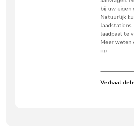
aanvragen. N
bij uw eigen
Natuurlijk k
laadstations.
laadpaal te v
Meer weten o
op
.
Verhaal del