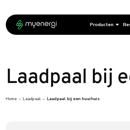
Ga naar de inhoud
Ga naar de voettekst
Producten
Re
Laadpaal bij 
Home
–
Laadpaal
–
Laadpaal bij een huurhuis