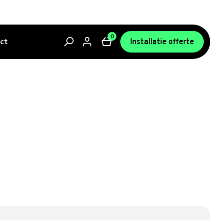
0
ct
Installatie offerte