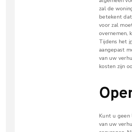
algemeen voo
zal de wonin
betekent dat
voor zal moe
overnemen, k
Tijdens het
i
aangepast mo
van uw verhu
kosten zijn o
Open
Kunt u geen 
van uw verhu