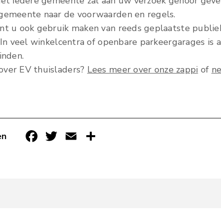
iet iedere gemeente zal aan uw verzoek gehoor geve
 gemeente naar de voorwaarden en regels.
unt u ook gebruik maken van reeds geplaatste publie
 In veel winkelcentra of openbare parkeergarages is a
inden.
ver EV thuisladers?
Lees meer over onze zappi
of
ne
F
T
E
D
en
ac
w
m
el
e
it
ai
e
b
te
l
n
o
r
ok