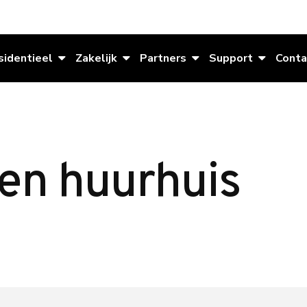
sidentieel
Zakelijk
Partners
Support
Conta
een huurhuis