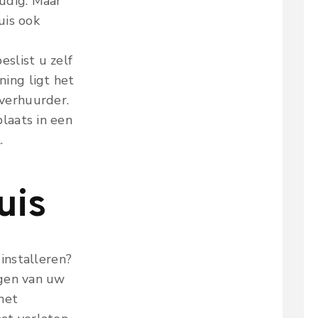
udig. Maar
uis ook
slist u zelf
ing ligt het
verhuurder.
laats in een
.
uis
installeren?
jgen van uw
het