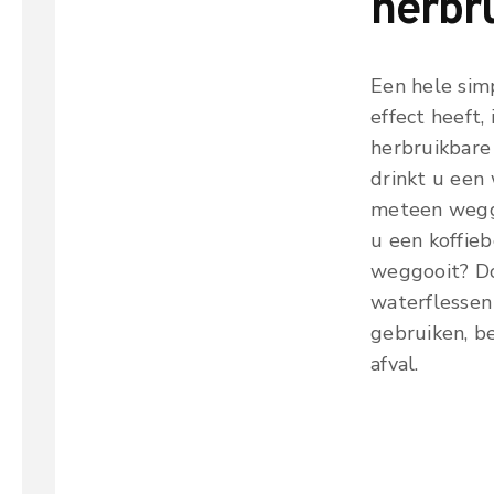
herbr
Een hele sim
effect heeft,
herbruikbare
drinkt u een 
meteen weggo
u een koffieb
weggooit? Do
waterflessen
gebruiken, b
afval.