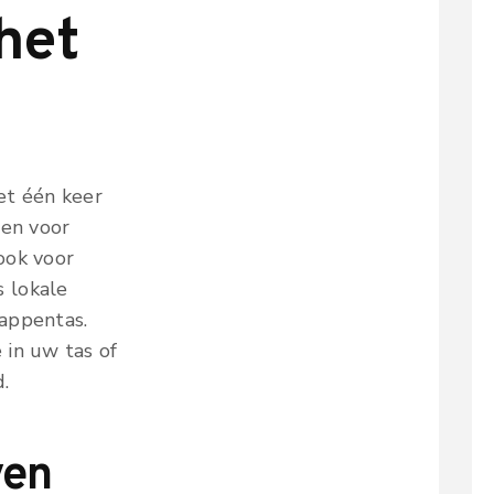
 het
et één keer
len voor
ook voor
 lokale
appentas.
 in uw tas of
.
ven