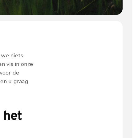
s we niets
n vis in onze
 voor de
ren u graag
p het