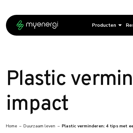
Ga naar de inhoud
Ga naar de voettekst
Producten
Re
Plastic vermin
impact
Home
–
Duurzaam leven
–
Plastic verminderen: 4 tips met e