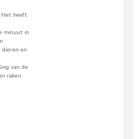
 Het heeft
e minuut in
en
, dieren en
ling van de
en raken