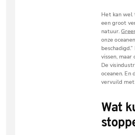
Het kan wel 
een groot ver
natuur.
Gree
onze oceanen
beschadigd.” 
vissen, maar
De visindustr
oceanen. En 
vervuild met 
Wat k
stopp