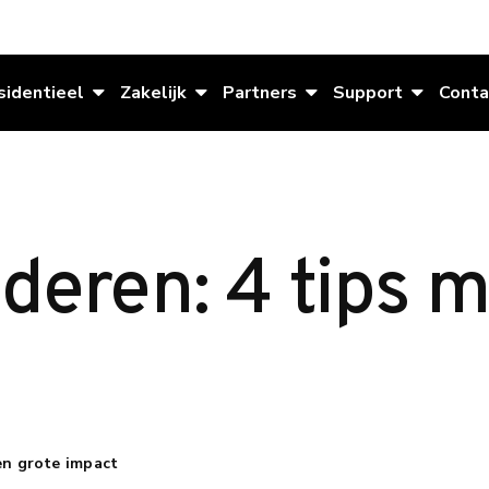
sidentieel
Zakelijk
Partners
Support
Conta
deren: 4 tips 
en grote impact