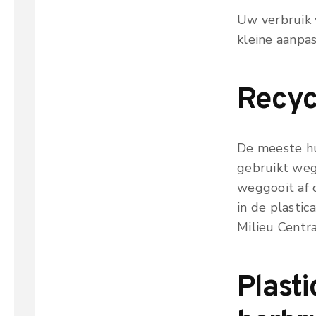
Uw verbruik 
kleine aanpa
Recyc
De meeste hui
gebruikt weg 
weggooit af 
in de plasti
Milieu Centra
Plast