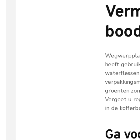
Verm
boo
Wegwerpplast
heeft gebrui
waterflessen
verpakkingsm
groenten zon
Vergeet u re
in de kofferb
Ga voo