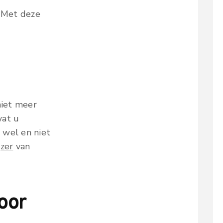
. Met deze
niet meer
wat u
 wel en niet
jzer
van
oor