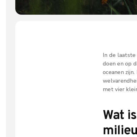
In de laatste
doen en op de
oceanen zijn.
welvarendhei
met vier kle
Wat is
milie