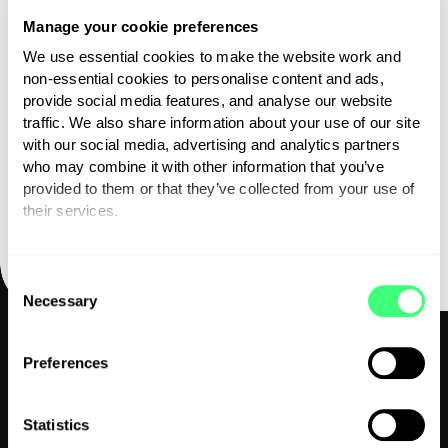
Manage your cookie preferences
We use essential cookies to make the website work and
Er wordt een link om een nieuw
non-essential cookies to personalise content and ads,
provide social media features, and analyse our website
wachtwoord in te stellen naar je e-
traffic. We also share information about your use of our site
mailadres verzonden.
with our social media, advertising and analytics partners
who may combine it with other information that you’ve
Registreren
provided to them or that they’ve collected from your use of
their services.
*
Geeft een verplicht veld aan
You can set or change your preferences at any time.
C
Necessary
o
n
s
Preferences
e
n
t
Statistics