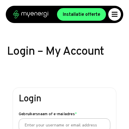
Ga naar de inhoud
Ga naar de voettekst
Installatie offerte
Login – My Account
Login
Gebruikersnaam of e-mailadres
*