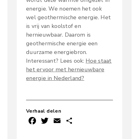
energie. We noemen het ook
wel geothermische energie. Het
is vrij van koolstof en
hernieuwbaar. Daarom is
geothermische energie een
duurzame energiebron.
Interessant? Lees ook:
Hoe staat
het ervoor met hernieuwbare
energie in Nederland?
Verhaal delen
F
T
E
D
ac
w
m
el