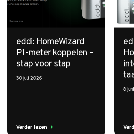
eddi: HomeWizard
ed
P1-meter koppelen –
Ho
stap voor stap
int
ta
30 juli 2026
8 ju
Verder lezen
Verd