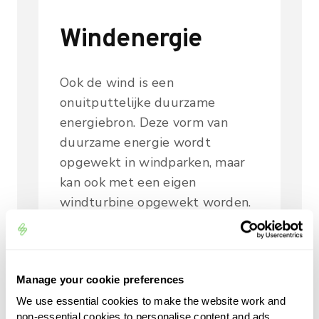
Windenergie
Ook de wind is een
onuitputtelijke duurzame
energiebron. Deze vorm van
duurzame energie wordt
opgewekt in windparken, maar
kan ook met een eigen
windturbine opgewekt worden.
Een eigen turbine plaatst u dan
vaak in uw tuin. Ze zijn een stuk
kleiner qua formaat en wekken
Manage your cookie preferences
ook minder energie op dan een
turbine dat in een windpark
We use essential cookies to make the website work and
non-essential cookies to personalise content and ads,