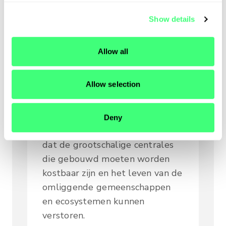
energiebron ook wel hydro-
c
elektriciteit. Maar liefst 71
Show details
t
procent van de hernieuwbare
i
o
energie wereldwijd bestaat uit
Allow all
n
hydro-elektriciteit.
Hoewel deze vorm van
Allow selection
duurzame energie afkomstig is
uit een schone energiebron, zijn
er een aantal critici die het niet
Deny
duurzaam vinden. Zij geven aan
dat de grootschalige centrales
die gebouwd moeten worden
kostbaar zijn en het leven van de
omliggende gemeenschappen
en ecosystemen kunnen
verstoren.