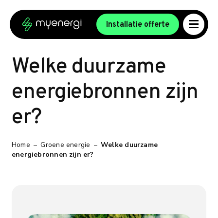
Ga naar de inhoud
Ga naar de voettekst
Installatie offerte
Welke duurzame
energiebronnen zijn
er?
Home
–
Groene energie
–
Welke duurzame
energiebronnen zijn er?