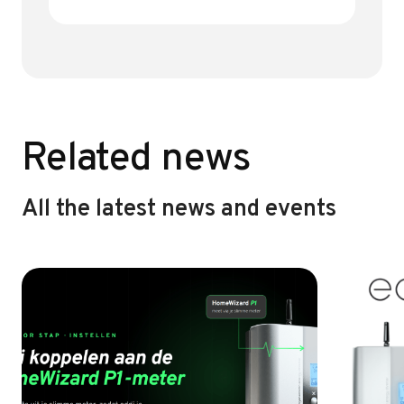
e
it
ai
e
b
te
l
n
o
r
ok
Related news
All the latest news and events