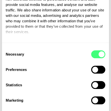
staat. Vergelijkt u een eigen
provide social media features, and analyse our website
windturbine met zonnepanelen,
traffic. We also share information about your use of our site
dan zijn zonnepanelen
with our social media, advertising and analytics partners
rendabeler en beter geschikt om
who may combine it with other information that you’ve
provided to them or that they’ve collected from your use of
uw energiebehoefte te
their services.
vervullen.
You can set or change your preferences at any time.
C
Waterkracht
Necessary
o
n
s
Preferences
Stromend water kan omgezet
e
worden in energie. Het
n
stromende water draait een
t
Statistics
S
turbine rond die verbonden is
e
aan een elektrische generator.
Marketing
l
We noemen deze duurzame
e