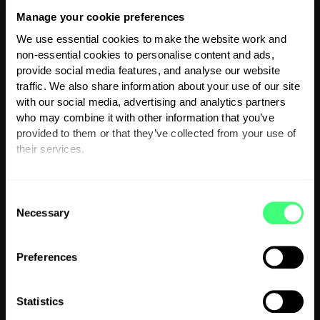
Manage your cookie preferences
We use essential cookies to make the website work and
non-essential cookies to personalise content and ads,
provide social media features, and analyse our website
traffic. We also share information about your use of our site
Hier kannst du dich zu
with our social media, advertising and analytics partners
who may combine it with other information that you’ve
unserem Newsletter
provided to them or that they’ve collected from your use of
their services.
anmelden
You can set or change your preferences at any time.
C
Necessary
Ich bin Privatkunde
o
n
Ich bin Installateur
s
Preferences
e
n
t
Statistics
S