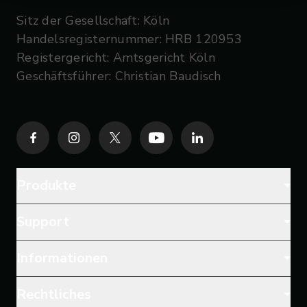
Sitz der Gesellschaft: Köln
Handelsregisternummer: HRB 120953
Registergericht: Amtsgericht Köln
Geschäftsführer: Christian Baudisch
Produkte
Support
Informationen
Rechtliches